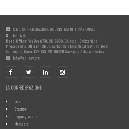
C.B.I. CONFEDERAZIONE BOCCISTICA INTERNAZIONALE
Indirizzi:
Head Office:
Via Bossi 50, CH-6830, Chiasso - Switzerland
President's Office:
TBBDF, Korkut Reis Mah. Necatibey Cad. No:8
Kapalıçarşı, Daire: 132-139, P.K. 06420 Cankaya / Ankara –Turkey
info@cbi-prv.org
LA CONFEDERAZIONE
Info
Statuto
Organigramma
Members