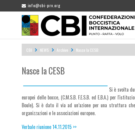
info@cbi-prv.org
CBI
NEWS
Archive
Nasce la CESB
Nasce la CESB
Si è svolta d
europei delle bocce, (C.M.S.B. F.E.S.B. ed E.B.A.) per l'isti
Boule). Si è dato il via ad un’azione per una struttura ch
organizzazioni e le associazioni europee.
Verbale riunione 14.11.2015 >>