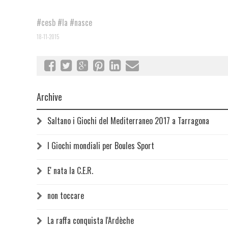
#cesb
#la
#nasce
18-11-2015
Archive
Saltano i Giochi del Mediterraneo 2017 a Tarragona
I Giochi mondiali per Boules Sport
E' nata la C.E.R.
non toccare
La raffa conquista l'Ardèche