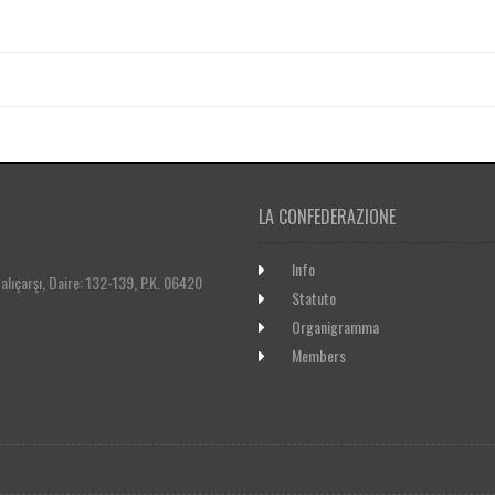
LA CONFEDERAZIONE
Info
lıçarşı, Daire: 132-139, P.K. 06420
Statuto
Organigramma
Members