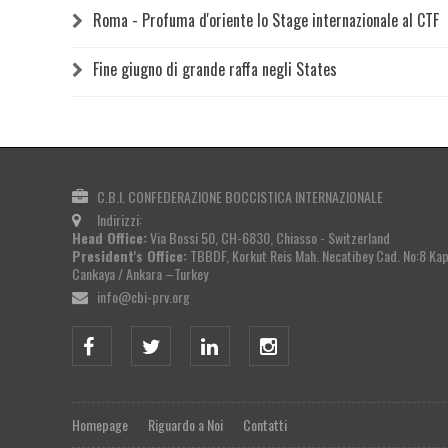
Roma - Profuma d'oriente lo Stage internazionale al CTF
Fine giugno di grande raffa negli States
C.B.I. CONFEDERAZIONE BOCCISTICA INTERNAZIONALE
Indirizzi:
Head Office:
Via Bossi 50, CH-6830, Chiasso - Switzerland
President's Office:
TBBDF, Korkut Reis Mah. Necatibey Cad. No:8 Kapa
Cankaya / Ankara –Turkey
info@cbi-prv.org
Homepage
Riguardo a Noi
Contatti