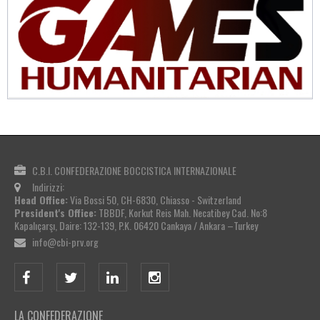
C.B.I. CONFEDERAZIONE BOCCISTICA INTERNAZIONALE
Indirizzi:
Head Office:
Via Bossi 50, CH-6830, Chiasso - Switzerland
President's Office:
TBBDF, Korkut Reis Mah. Necatibey Cad. No:8
Kapalıçarşı, Daire: 132-139, P.K. 06420 Cankaya / Ankara –Turkey
info@cbi-prv.org
LA CONFEDERAZIONE