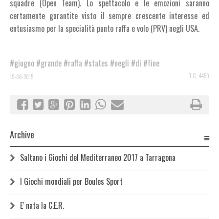
squadre (Open Team). Lo spettacolo e le emozioni saranno
certamente garantite visto il sempre crescente interesse ed
entusiasmo per la specialità punto raffa e volo (PRV) negli USA.
#giugno
#grande
#raffa
#states
#negli
#di
#fine
T.G. 4459
19-06-2015
Archive
Saltano i Giochi del Mediterraneo 2017 a Tarragona
I Giochi mondiali per Boules Sport
E' nata la C.E.R.