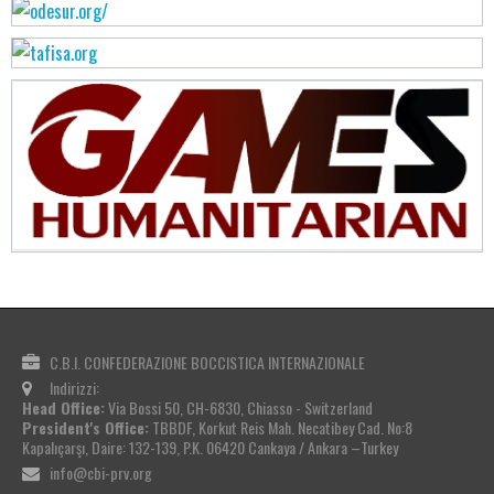
C.B.I. CONFEDERAZIONE BOCCISTICA INTERNAZIONALE
Indirizzi:
Head Office:
Via Bossi 50, CH-6830, Chiasso - Switzerland
President's Office:
TBBDF, Korkut Reis Mah. Necatibey Cad. No:8
Kapalıçarşı, Daire: 132-139, P.K. 06420 Cankaya / Ankara –Turkey
info@cbi-prv.org