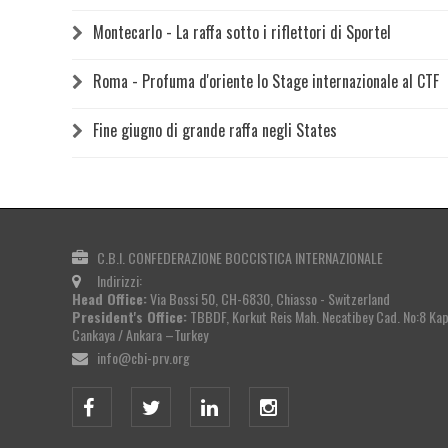
Montecarlo - La raffa sotto i riflettori di Sportel
Roma - Profuma d'oriente lo Stage internazionale al CTF
Fine giugno di grande raffa negli States
C.B.I. CONFEDERAZIONE BOCCISTICA INTERNAZIONALE
Indirizzi:
Head Office:
Via Bossi 50, CH-6830, Chiasso - Switzerland
President's Office:
TBBDF, Korkut Reis Mah. Necatibey Cad. No:8 Kapa
Cankaya / Ankara –Turkey
info@cbi-prv.org