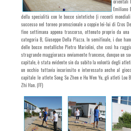
orientali
Emiliano 
della specialità con le bocce sintetiche (i recenti mondiali
successo nel torneo promozionale a coppie lei-lui di Cros De 
fine settimana appena trascorso, ottenuto proprio da una d
categoria B, Giuseppe Della Piazza. In semifinale, i due han
delle bocce metalliche Pietro Mariolini, che così ha raggiu
stragrande maggioranza ovviamente francese, dunque un succe
capitale, è stata evidente sin da subito la volontà degli atle
un occhio tuttavia incuriosito e interessato anche al gioco
capitale: le atlete Song Su Zhen e Hu Wen Yu, gli atleti Lou
Zhi Han. (FF)