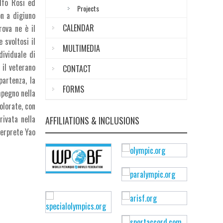
olfo Rosi ed
Projects
on a digiuno
CALENDAR
rova ne è il
 svoltosi il
MULTIMEDIA
dividuale di
 il veterano
CONTACT
partenza, la
FORMS
mpegno nella
olorate, con
rivata nella
AFFILIATIONS & INCLUSIONS
terprete Yao