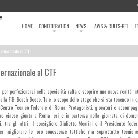
HOME
CONFEDERATION
NEWS
LAWS & RULES-RTI
F
ternazionale al CTF
ternazionale al CTF
i per perfezionarsi nella specialità raffa e scoprire una nuova realtà in
dalla FIB: Beach Bocce. Tale lo scopo dello stage che si sta tenendo in q
 Centro Tecnico Federale di Roma. Protagonisti, giocatori e accompagn
one cinese giunta a Roma ieri e in partenza nella giornata di dome
li, tra gli altri, il consigliere Giulietto Mearini e il Presidente fed
Per migliorare le loro conoscenze tattiche ma soprattutto tecniche