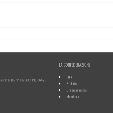
LA CONFEDERAZIONE
Info
lıçarşı, Daire: 132-139, P.K. 06420
Statuto
Organigramma
Members