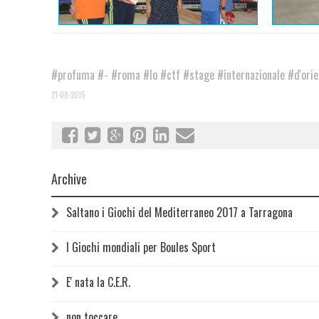
#profuma
#-
#roma
#lo
#ctf
#stage
#internazionale
#d'ori
21-08-2015
Archive
Saltano i Giochi del Mediterraneo 2017 a Tarragona
I Giochi mondiali per Boules Sport
E' nata la C.E.R.
non toccare