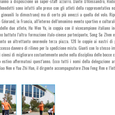
 hanno a disposizione un super-staff azzurro. Dante D’Alessandro, Rod
Benedetti sono infatti alle prese con gli atleti della rappresentativa n
 giovanili lo dimostrano) ma di certo più avvezzi a quella del volo. Rip
Géorand, in Francia, all’interno dell’omonimo evento sportivo e culturale
elle due atlete, Hu Wen Yu, in coppia con il vicecampione italiano in
no battuto l’altra formazione italo-cinese partecipante, Song Su Zhen e
nto un altrettanto onorevole terza piazza. 128 le coppie ai nastri di 
sso davvero di rilievo per la spedizione mista. Giunti con lo stesso i
ti cinesi di migliorare costantemente anche nella disciplina delle bocce c
 estivo affermatosi quest’anno. Ecco tutti i nomi della delegazione ar
 Biao Nen e Yau Zhi Han, il dirgente accompagnatore Zhou Feng Ren e l’in