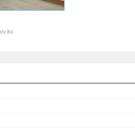
ente
#al