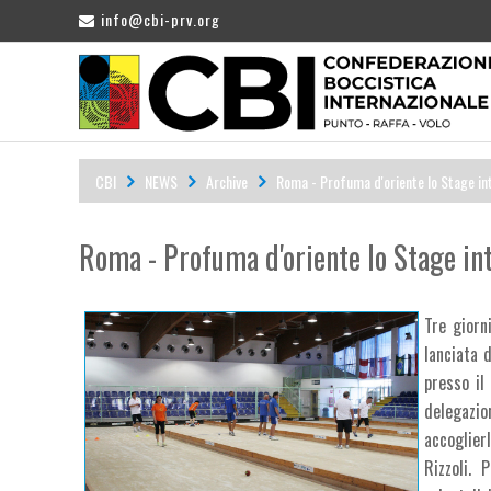
info@cbi-prv.org
CBI
NEWS
Archive
Roma - Profuma d'oriente lo Stage in
Roma - Profuma d'oriente lo Stage in
Tre giorn
lanciata 
presso il
delegazi
accoglier
Rizzoli. 