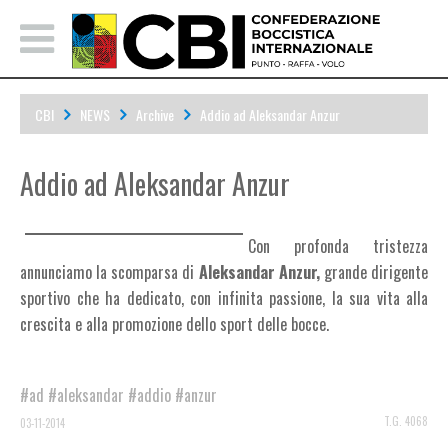
CBI
NEWS
Archive
Addio ad Aleksandar Anzur
Addio ad Aleksandar Anzur
Con profonda tristezza
annunciamo la scomparsa di
Aleksandar Anzur,
grande dirigente
sportivo che ha dedicato, con infinita passione, la sua vita alla
crescita e alla promozione dello sport delle bocce.
#ad
#aleksandar
#addio
#anzur
T.G. 4068
03-11-2014