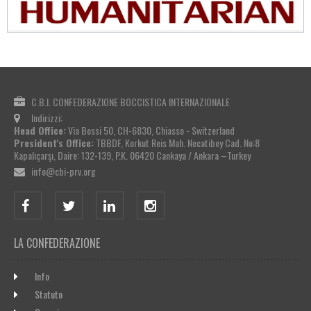
C.B.I. CONFEDERAZIONE BOCCISTICA INTERNAZIONALE
Indirizzi:
Head Office:
Via Bossi 50, CH-6830, Chiasso - Switzerland
President's Office:
TBBDF, Korkut Reis Mah. Necatibey Cad. No:8
Kapalıçarşı, Daire: 132-139, P.K. 06420 Cankaya / Ankara –Turkey
info@cbi-prv.org
LA CONFEDERAZIONE
Info
Statuto