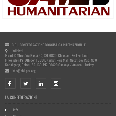
C.B.I. CONFEDERAZIONE BOCCISTICA INTERNAZIONALE
Indirizzi:
Head Office:
Via Bossi 50, CH-6830, Chiasso - Switzerland
President's Office:
TBBDF, Korkut Reis Mah. Necatibey Cad. No:8
Kapalıçarşı, Daire: 132-139, P.K. 06420 Cankaya / Ankara –Turkey
info@cbi-prv.org
LA CONFEDERAZIONE
Info