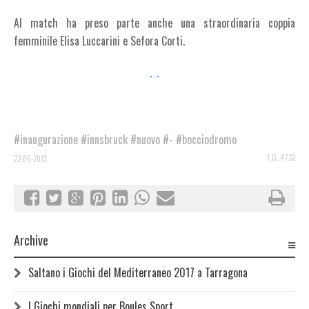
Al match ha preso parte anche una straordinaria coppia
femminile Elisa Luccarini e Sefora Corti.
#inaugurazione
#innsbruck
#nuovo
#-
#bocciodromo
T.G. 4732
22-06-2012
Archive
Saltano i Giochi del Mediterraneo 2017 a Tarragona
I Giochi mondiali per Boules Sport