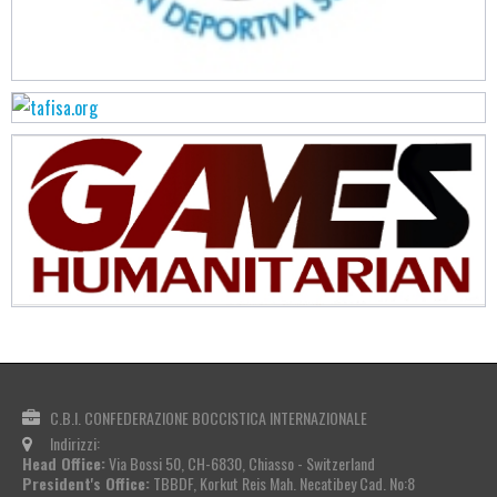
C.B.I. CONFEDERAZIONE BOCCISTICA INTERNAZIONALE
Indirizzi:
Head Office:
Via Bossi 50, CH-6830, Chiasso - Switzerland
President's Office:
TBBDF, Korkut Reis Mah. Necatibey Cad. No:8