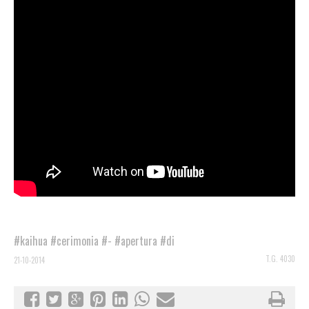
#kaihua
#cerimonia
#-
#apertura
#di
T.G. 4030
21-10-2014