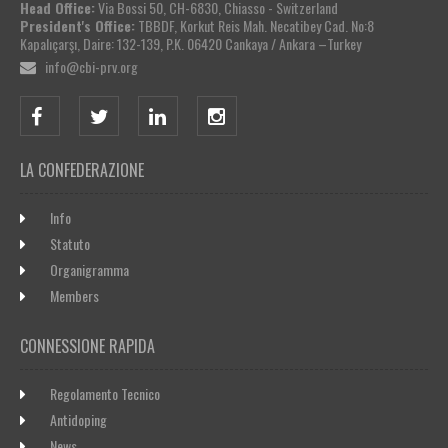
Head Office:
Via Bossi 50, CH-6830, Chiasso - Switzerland
President's Office:
TBBDF, Korkut Reis Mah. Necatibey Cad. No:8
Kapalıçarşı, Daire: 132-139, P.K. 06420 Cankaya / Ankara –Turkey
info@cbi-prv.org
LA CONFEDERAZIONE
Info
Statuto
Organigramma
Members
CONNESSIONE RAPIDA
Regolamento Tecnico
Antidoping
News