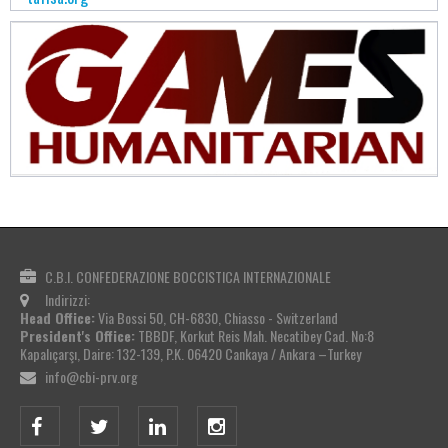
C.B.I. CONFEDERAZIONE BOCCISTICA INTERNAZIONALE
Indirizzi:
Head Office:
Via Bossi 50, CH-6830, Chiasso - Switzerland
President's Office:
TBBDF, Korkut Reis Mah. Necatibey Cad. No:8
Kapalıçarşı, Daire: 132-139, P.K. 06420 Cankaya / Ankara –Turkey
info@cbi-prv.org