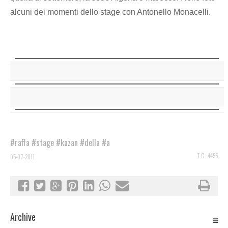
alcuni dei momenti dello stage con Antonello Monacelli.
#raffa
#stage
#kazan
#della
#a
T.G. 4455
05-07-2011
Archive