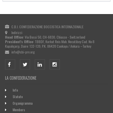
C.B.I. CONFEDERAZIONE BOCCISTICA INTERNAZIONALE
Indirizzi:
Head Office:
Via Bossi 50, CH-6830, Chiasso - Switzerland
President's Office:
TBBDF, Korkut Reis Mah. Necatibey Cad. No:8
Kapalıçarşı, Daire: 132-139, P.K. 06420 Cankaya / Ankara –Turkey
info@cbi-prv.org
LA CONFEDERAZIONE
Info
Statuto
Organigramma
Members