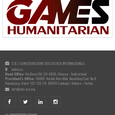
C.B.I. CONFEDERAZIONE BOCCISTICA INTERNAZIONALE
Indirizzi:
Head Office:
Via Bossi 50, CH-6830, Chiasso - Switzerland
President's Office:
TBBDF, Korkut Reis Mah. Necatibey Cad. No:8
Kapalıçarşı, Daire: 132-139, P.K. 06420 Cankaya / Ankara –Turkey
info@cbi-prv.org