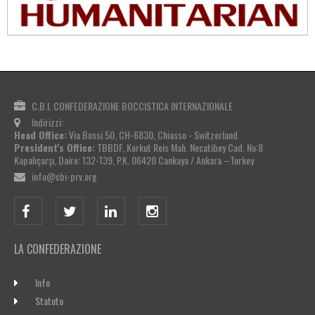
C.B.I. CONFEDERAZIONE BOCCISTICA INTERNAZIONALE
Indirizzi:
Head Office:
Via Bossi 50, CH-6830, Chiasso - Switzerland
President's Office:
TBBDF, Korkut Reis Mah. Necatibey Cad. No:8
Kapalıçarşı, Daire: 132-139, P.K. 06420 Cankaya / Ankara –Turkey
info@cbi-prv.org
LA CONFEDERAZIONE
Info
Statuto