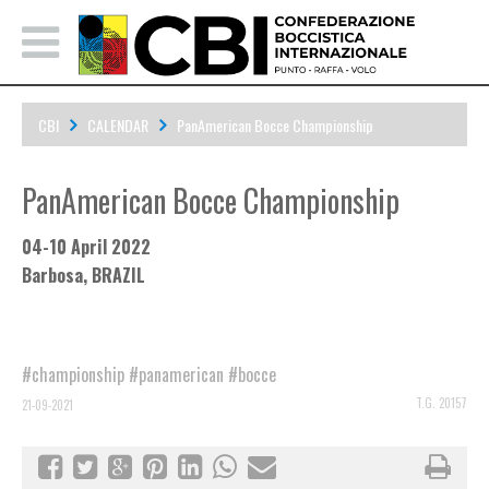
CBI
CALENDAR
PanAmerican Bocce Championship
PanAmerican Bocce Championship
04-10 April 2022
Barbosa, BRAZIL
#championship
#panamerican
#bocce
T.G. 20157
21-09-2021