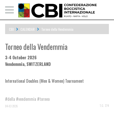
CBI
CALENDAR
Torneo della Vendemmia
Torneo della Vendemmia
3-4 October 2026
Vendemmia, SWITZERLAND
International Doubles (Men & Women) Tournament
#della
#vendemmia
#torneo
T.G. 274
04-02-2026