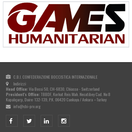
C.B.I. CONFEDERAZIONE BOCCISTICA INTERNAZIONALE
Indirizzi:
Head Office:
Via Bossi 50, CH-6830, Chiasso - Switzerland
President's Office:
TBBDF, Korkut Reis Mah. Necatibey Cad. No:8
Kapalıçarşı, Daire: 132-139, P.K. 06420 Cankaya / Ankara –Turkey
info@cbi-prv.org