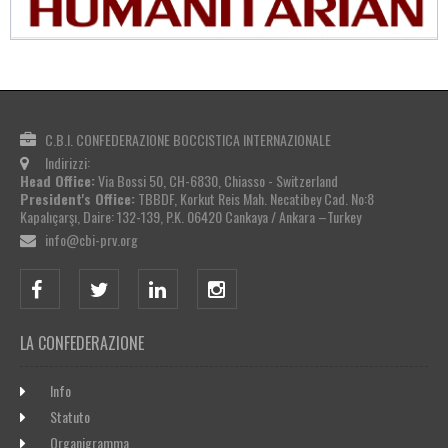
C.B.I. CONFEDERAZIONE BOCCISTICA INTERNAZIONALE
Indirizzi:
Head Office:
Via Bossi 50, CH-6830, Chiasso - Switzerland
President's Office:
TBBDF, Korkut Reis Mah. Necatibey Cad. No:8
Kapalıçarşı, Daire: 132-139, P.K. 06420 Cankaya / Ankara –Turkey
info@cbi-prv.org
LA CONFEDERAZIONE
Info
Statuto
Organigramma