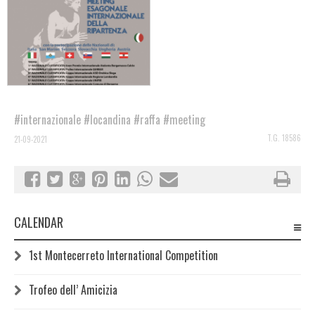
#internazionale
#locandina
#raffa
#meeting
T.G. 18586
21-09-2021
CALENDAR
1st Montecerreto International Competition
Trofeo dell’ Amicizia