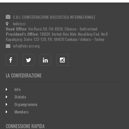
C.B.I. CONFEDERAZIONE BOCCISTICA INTERNAZIONALE
Indirizzi:
Head Office:
Via Bossi 50, CH-6830, Chiasso - Switzerland
President's Office:
TBBDF, Korkut Reis Mah. Necatibey Cad. No:8
Kapalıçarşı, Daire: 132-139, P.K. 06420 Cankaya / Ankara –Turkey
info@cbi-prv.org
LA CONFEDERAZIONE
Info
Statuto
Organigramma
Members
CONNESSIONE RAPIDA